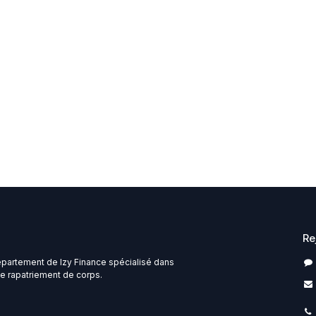
Re
épartement de Izy Finance spécialisé dans
e rapatriement de corps.