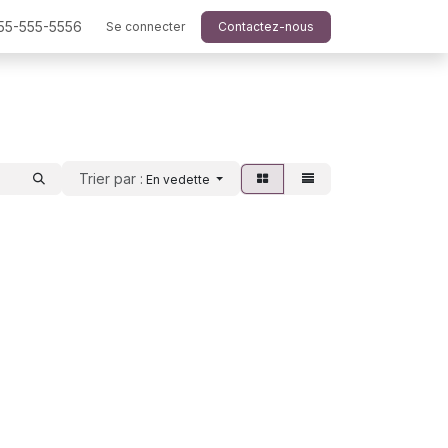
555-555-5556
Se connecter
Contactez-nous
Trier par :
En vedette