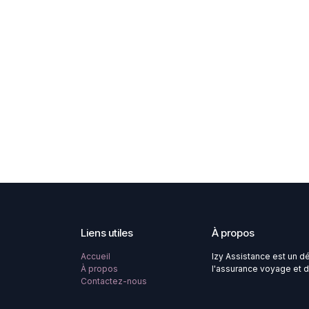
Liens utiles
À propos
Accueil
Izy Assistance est un d
À propos
l'assurance voyage et d
Contactez-nous