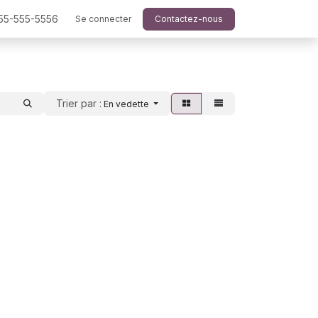
555-555-5556
Se connecter
Contactez-nous
Trier par :
En vedette