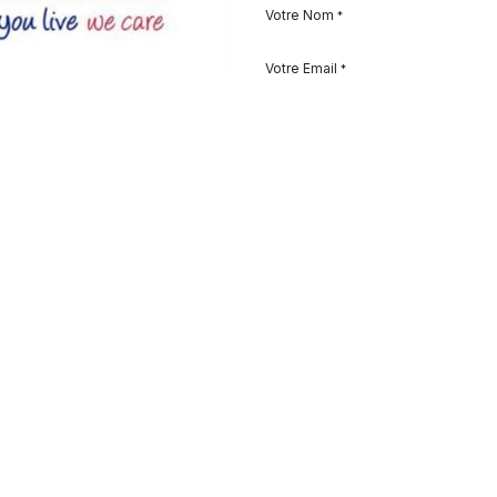
Votre Nom
*
Votre Email
*
Objet
*
Description
Document(s)