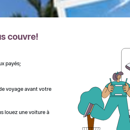
us couvre!
ux payés;
 de voyage avant votre
us louez une voiture à